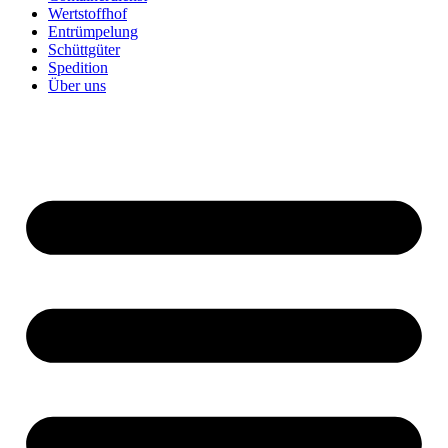
Wertstoffhof
Entrümpelung
Schüttgüter
Spedition
Über uns